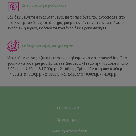
Επιστροφή προϊόντων
Εάν δεν μείνετε ευχαριστημένοι με τα προϊόντα που αγοράσατε από
το ηλεκτρονικό μας κατάστημα, μπορείτε πάντα να τα επιστρέψετε
εντός 14 ημερών, εφόσον τα προϊόντα δεν έχουν ανοιχτεί.
Τηλεφωνική εξυπηρέτηση
Μπορούμε να σας εξυπηρετήσουμε τηλεφωνικά για παραγγελίες. Στο
φυσικό κατάστημα μας βρίσκετε Δευτέρα - Τετάρτη - Παρασκευή από
8.30π.μ. - 14.30μ.μ & 17.00μ.μ. - 21.00μ.μ., Τρίτη - Πέμπτη από 8.30π.μ. -
14.30μ.μ. & 17.30μ.μ. - 21.30μ.μ. και Σάββατο 10.00π.μ. - 14.00μ.μ.
Επικοινωνία
Όροι χρήσης
Πολιτική Απορρήτου