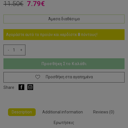
11.50
€
7.79
€
Άμεσα διαθέσιμο
Αγοράστε αυτό το προϊόν και κερδίστε
8
πόντους!
PANTHENOL
-
+
EXTRA
PURE
Προσθήκη Στο Καλάθι
NATURE
BODY
MILK
Προσθήκη στα αγαπημένα
200ML
Share
quantity
Description
Additional information
Reviews (0)
Ερωτήσεις