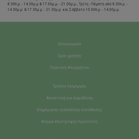
8.30π.μ. - 14.30μ.μ & 17.00μ.μ. - 21.00μ.μ., Τρίτη - Πέμπτη από 8.30π.μ. -
14.30μ.μ. & 17.30μ.μ. - 21.30μ.μ. και Σάββατο 10.00π.μ. - 14.00μ.μ.
Επικοινωνία
Όροι χρήσης
Πολιτική Απορρήτου
Τρόποι πληρωμής
Αποστολή και παράδοση
Ενημέρωση τραπεζικής κατάθεσης
Φόρμα επιστροφής προιόντος