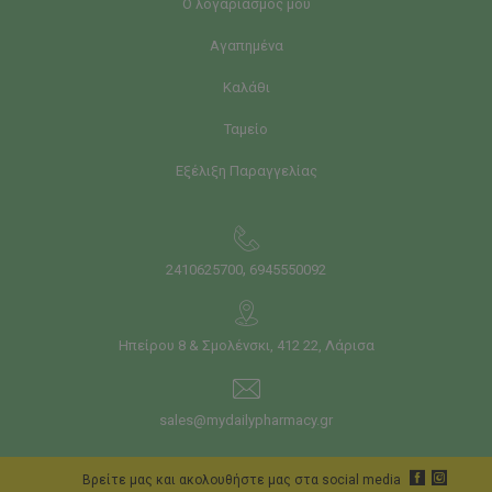
Ο λογαριασμός μου
Αγαπημένα
Καλάθι
Ταμείο
Εξέλιξη Παραγγελίας
,
2410625700
6945550092
Ηπείρου 8 & Σμολένσκι, 412 22, Λάρισα
sales@mydailypharmacy.gr
Bρείτε μας και ακολουθήστε μας στα social media