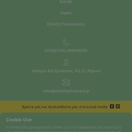
Καλάθι
Ταμείο
Εξέλιξη Παραγγελίας
,
2410625700
6945550092
Ηπείρου 8 & Σμολένσκι, 412 22, Λάρισα
sales@mydailypharmacy.gr
Bρείτε μας και ακολουθήστε μας στα social media
Cookie Use
Η ιστοσελίδα χρησιμοποιεί cookies για να διασφαλίσει μια καλύτερη
και εξατομικευμένη εμπειρία χρήσης. Αν συνεχίσετε την πλοήγηση,