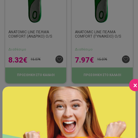
ANATOMIC LINE ΠΕΛΜΑ
ANATOMIC LINE ΠΕΛΜΑ
COMFORT (ΑΝΔΡΙΚΟ) O/S
COMFORT (ΓΥΝΑΙΚΕΙΟ) O/S
Διαθέσιμο
Διαθέσιμο
8.32
€
7.97
€
15.07
€
15.07
€
ΠΡΟΣΘΗΚΗ ΣΤΟ ΚΑΛΑΘΙ
ΠΡΟΣΘΗΚΗ ΣΤΟ ΚΑΛΑΘΙ
-18%
-18%