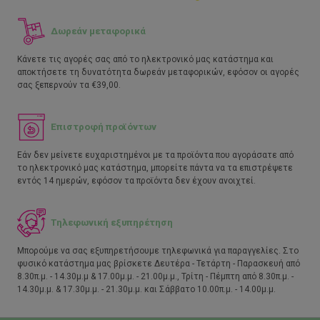
Δωρεάν μεταφορικά
Κάνετε τις αγορές σας από το ηλεκτρονικό μας κατάστημα και
αποκτήσετε τη δυνατότητα δωρεάν μεταφορικών, εφόσον οι αγορές
σας ξεπερνούν τα €39,00.
Επιστροφή προϊόντων
Εάν δεν μείνετε ευχαριστημένοι με τα προϊόντα που αγοράσατε από
το ηλεκτρονικό μας κατάστημα, μπορείτε πάντα να τα επιστρέψετε
εντός 14 ημερών, εφόσον τα προϊόντα δεν έχουν ανοιχτεί.
Τηλεφωνική εξυπηρέτηση
Μπορούμε να σας εξυπηρετήσουμε τηλεφωνικά για παραγγελίες. Στο
φυσικό κατάστημα μας βρίσκετε Δευτέρα - Τετάρτη - Παρασκευή από
8.30π.μ. - 14.30μ.μ & 17.00μ.μ. - 21.00μ.μ., Τρίτη - Πέμπτη από 8.30π.μ. -
14.30μ.μ. & 17.30μ.μ. - 21.30μ.μ. και Σάββατο 10.00π.μ. - 14.00μ.μ.