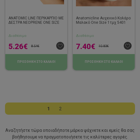
ANATOMIC LINE ΠΕΡΙΚΑΡΠΙΟ ΜΕ
Anatomicline Αυχενικό Κολάρο
ΔΕΣΤΡΑ NEOPRENE ONE SIZE
Μαλακό One Size 1τμχ 5401
Διαθέσιμο
Διαθέσιμο
5.26
€
7.40
€
8.54
€
10.83
€
ΠΡΟΣΘΗΚΗ ΣΤΟ ΚΑΛΑΘΙ
ΠΡΟΣΘΗΚΗ ΣΤΟ ΚΑΛΑΘΙ
1
2
Αναζητήστε τώρα οποιαδήποτε μάρκα ψάχνετε και εμείς θα σας
βοήθησουμε να
πραγματοποιήσετε τις καλύτερες αγορές.