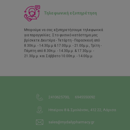
Τηλεφωνική εξυπηρέτηση
Μπορούμε να σας εξυπηρετήσουμε τηλεφωνικά
για παραγγελίες. Στο φυσικό κατάστημα μας
βρίσκετε Δευτέρα - Τετάρτη - Παρασκευή από
8.30π.μ. - 14.30μ.μ & 17.00μ.μ. - 21.00μ.μ., Τρίτη -
Πέμπτη από 8.30π.μ. - 14.30μ.μ. & 17.30μ.μ. -
21.30μ.μ. και Σάββατο 10.00π.μ. - 14.00μ.μ.
,
2410625700
6945550092
Ηπείρου 8 & Σμολένσκι, 412 22, Λάρισα
sales@mydailypharmacy.gr