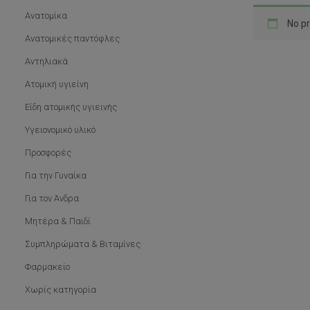
Ανατομίκα
No pr
Ανατομικές παντόφλες
Αντηλιακά
Ατομική υγιείνη
Είδη ατομικής υγιεινής
Υγειονομικό υλικό
Προσφορές
Για την Γυναίκα
Για τον Άνδρα
Μητέρα & Παιδί
Συμπληρώματα & Βιταμίνες
Φαρμακείο
Χωρίς κατηγορία