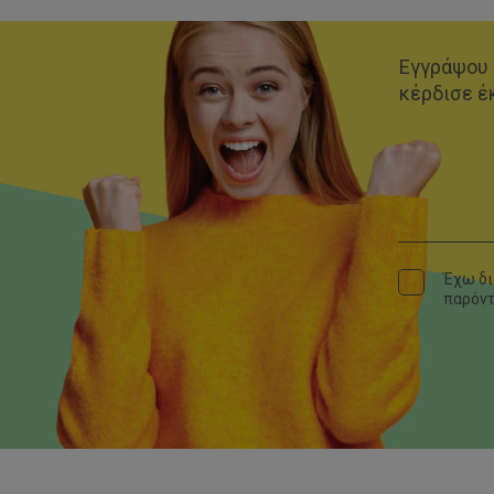
Εγγράψου 
κέρδισε έ
Έχω δι
παρόν