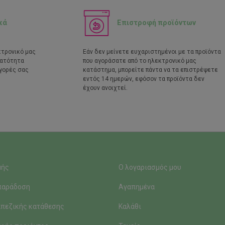
κά
Επιστροφή προϊόντων
κτρονικό μας
Εάν δεν μείνετε ευχαριστημένοι με τα προϊόντα
νατότητα
που αγοράσατε από το ηλεκτρονικό μας
γορές σας
κατάστημα, μπορείτε πάντα να τα επιστρέψετε
εντός 14 ημερών, εφόσον τα προϊόντα δεν
έχουν ανοιχτεί.
μής
Ο λογαριασμός μου
παράδοση
Αγαπημένα
πεζικής κατάθεσης
Καλάθι