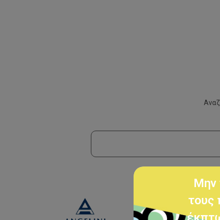
Αναζ
Μην 
τους 
έκπτω