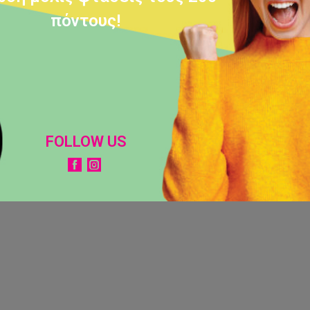
πόντους!
FOLLOW US