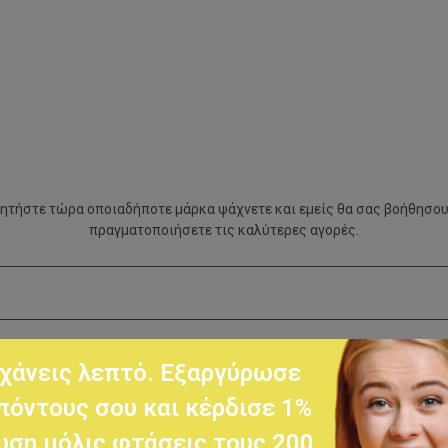
ητήστε τώρα οποιαδήποτε μάρκα ψάχνετε και εμείς θα σας βοήθησου
πραγματοποιήσετε τις καλύτερες αγορές.
χάνεις λεπτό. Εξαργύρωσε
πόντους σου και κέρδισε 1%
ση μόλις φτάσεις τους 200