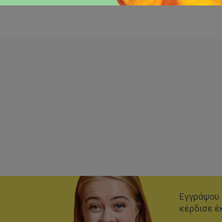
Εγγράψου 
κέρδισε έ