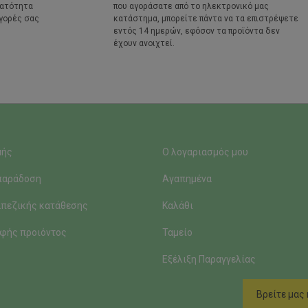
νατότητα
που αγοράσατε από το ηλεκτρονικό μας
γορές σας
κατάστημα, μπορείτε πάντα να τα επιστρέψετε
εντός 14 ημερών, εφόσον τα προϊόντα δεν
έχουν ανοιχτεί.
μής
Ο λογαριασμός μου
παράδοση
Αγαπημένα
πεζικής κατάθεσης
Καλάθι
φής προιόντος
Ταμείο
Εξέλιξη Παραγγελίας
Bρείτε μας 