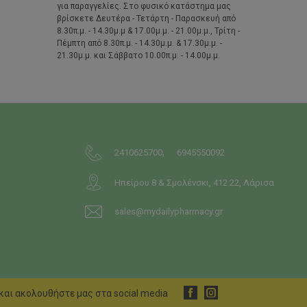
για παραγγελίες. Στο φυσικό κατάστημα μας
βρίσκετε Δευτέρα - Τετάρτη - Παρασκευή από
8.30π.μ. - 14.30μ.μ & 17.00μ.μ. - 21.00μ.μ., Τρίτη -
Πέμπτη από 8.30π.μ. - 14.30μ.μ. & 17.30μ.μ. -
21.30μ.μ. και Σάββατο 10.00π.μ. - 14.00μ.μ.
,
2410625700
6945550092
Ηπείρου 8 & Σμολένσκι, 412 22, Λάρισα
sales@mydailypharmacy.gr
και ακολουθήστε μας στα social media