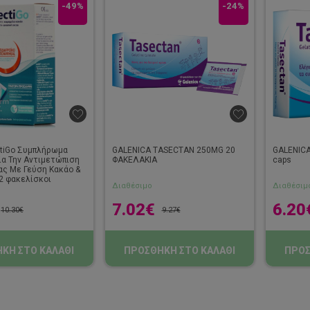
-49%
-24%
ctiGo Συμπλήρωμα
GALENICA TASECTAN 250MG 20
GALENICA
ια Την Αντιμετώπιση
ΦΑΚΕΛΑΚΙΑ
caps
ας Mε Γεύση Κακάο &
2 φακελίσκοι
Διαθέσιμο
Διαθέσιμ
7.02
€
6.20
10.30
€
9.27
€
ΚΗ ΣΤΟ ΚΑΛΑΘΙ
ΠΡΟΣΘΗΚΗ ΣΤΟ ΚΑΛΑΘΙ
ΠΡΟΣ