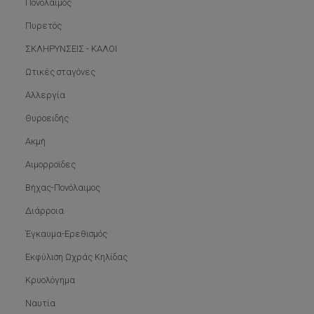
Πονόλαιμος
Πυρετός
ΣΚΛΗΡΥΝΣΕΙΣ - ΚΑΛΟΙ
Ωτικές σταγόνες
Αλλεργία
Θυροειδής
Ακμή
Αιμορροϊδες
Βήχας-Πονόλαιμος
Διάρροια
Έγκαυμα-Ερεθισμός
Εκφύλιση Ωχράς Κηλίδας
Κρυολόγημα
Ναυτία