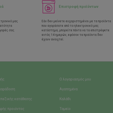
κά
Επιστροφή προϊόντων
κτρονικό μας
Εάν δεν μείνετε ευχαριστημένοι με τα προϊόντα
νατότητα
που αγοράσατε από το ηλεκτρονικό μας
γορές σας
κατάστημα, μπορείτε πάντα να τα επιστρέψετε
εντός 14 ημερών, εφόσον τα προϊόντα δεν
έχουν ανοιχτεί.
μής
Ο λογαριασμός μου
παράδοση
Αγαπημένα
πεζικής κατάθεσης
Καλάθι
φής προιόντος
Ταμείο