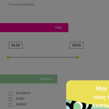
Ρινική Συμφόρηση
Τιμή
€
4.00
€
8.00
Μάρκα
Μην 
GALENICA
τους 
IPSEN
έκπτω
ZARBIS