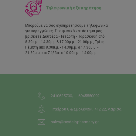
Τηλεφωνική εξυπηρέτηση
Μπορούμε να σας εξυπηρετήσουμε τηλεφωνικά
για παραγγελίες. Στο φυσικό κατάστημα μας
βρίσκετε Δευτέρα - Τετάρτη - Παρασκευή από
8.30π.μ. - 14.30μ.μ & 17.00μ.μ. - 21.00μ.μ., Τρίτη -
Πέμπτη από 8.30π.μ. - 14.30μ.μ. & 17.30μ.μ. -
21.30μ.μ. και Σάββατο 10.00π.μ. - 14.00μ.μ.
,
2410625700
6945550092
Ηπείρου 8 & Σμολένσκι, 412 22, Λάρισα
sales@mydailypharmacy.gr