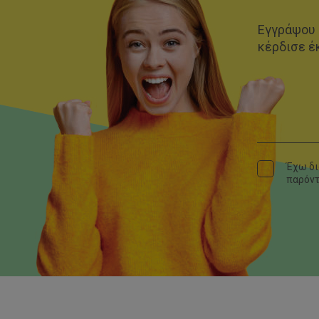
Εγγράψου 
κέρδισε έ
Έχω δι
παρόν