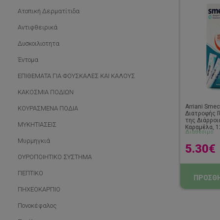
Aτοπική Δερματίτιδα
Αντιφθειρικά
Δυσκοιλιοτητα
Έντομα
ΕΠΙΘΕΜΑΤΑ ΓΙΑ ΦΟΥΣΚΑΛΕΣ ΚΑΙ ΚΑΛΟΥΣ
ΚΑΚΟΣΜΙΑ ΠΟΔΙΩΝ
Arriani Sme
ΚΟΥΡΑΣΜΕΝΑ ΠΟΔΙΑ
Διατροφής Γ
της Διάρροι
ΜΥΚΗΤΙΑΣΕΙΣ
Καραμέλα, 1
Διαθέσιμο
Μυρμηγκιά
5.30
€
ΟΥΡΟΠΟΙΗΤΙΚΟ ΣΥΣΤΗΜΑ
ΠΕΠΤΙΚΟ
ΠΡΟΣΘΗ
ΠΗΧΕΟΚΑΡΠΙΟ
Πονοκέφαλος