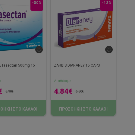
-30%
-12%
 Tasectan 500mg 15
ZARBIS DIARANEY 15 CAPS
ο
Διαθέσιμο
€
4.84
€
8.90
€
5.50
€
ΘΗΚΗ ΣΤΟ ΚΑΛΑΘΙ
ΠΡΟΣΘΗΚΗ ΣΤΟ ΚΑΛΑΘΙ