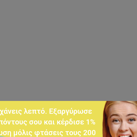
χάνεις λεπτό. Εξαργύρωσε
πόντους σου και κέρδισε 1%
ση μόλις φτάσεις τους 200