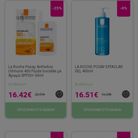
-25%
-0%
La Roche Posay Anthelios
LA ROCHE POSAY EFFACLAR
UVmune 400 Fluide Invisible με
GEL 400ml
Άρωμα SPF50+ 50ml
Διαθέσιμο
Διαθέσιμο
16.42
€
16.51
€
22.01
€
16.53
€
ΠΡΟΣΘΗΚΗ ΣΤΟ ΚΑΛΑΘΙ
ΠΡΟΣΘΗΚΗ ΣΤΟ ΚΑΛΑΘΙ