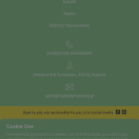
Καλάθι
Ταμείο
Εξέλιξη Παραγγελίας
,
2410625700
6945550092
Ηπείρου 8 & Σμολένσκι, 412 22, Λάρισα
sales@mydailypharmacy.gr
Bρείτε μας και ακολουθήστε μας στα social media
Cookie Use
Η ιστοσελίδα χρησιμοποιεί cookies για να διασφαλίσει μια καλύτερη