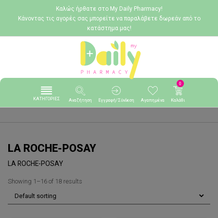
Καλώς ήρθατε στο My Daily Pharmacy!
Κάνοντας τις αγορές σας μπορείτε να παραλάβετε δωρεάν από το
κατάστημα μας!
0
ΚΑΤΗΓΟΡΙΕΣ
Αναζήτηση
Εγγραφή/Σύνδεση
Αγαπημένα
Καλάθι
LA ROCHE-POSAY
LA ROCHE-POSAY
Showing 1–16 of 18 results