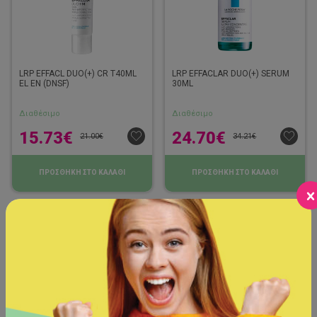
LRP EFFACL DUO(+) CR T40ML
LRP EFFACLAR DUO(+) SERUM
EL EN (DNSF)
30ML
Διαθέσιμο
Διαθέσιμο
15.73
€
24.70
€
21.00
€
34.21
€
ΠΡΟΣΘΗΚΗ ΣΤΟ ΚΑΛΑΘΙ
ΠΡΟΣΘΗΚΗ ΣΤΟ ΚΑΛΑΘΙ
-21%
-22%