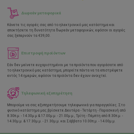
Δωρεάν μεταφορικά
Κάνετε τις αγορές σας από το ηλεκτρονικό μας κατάστημα και
αποκτήσετε τη δυνατότητα δωρεάν μεταφορικών, εφόσον οι αγορές
σας ξεπερνούν τα €39,00.
Επιστροφή προϊόντων
Εάν δεν μείνετε ευχαριστημένοι με τα προϊόντα που αγοράσατε από
το ηλεκτρονικό μας κατάστημα, μπορείτε πάντα να τα επιστρέψετε
εντός 14 ημερών, εφόσον τα προϊόντα δεν έχουν ανοιχτεί.
Τηλεφωνική εξυπηρέτηση
Μπορούμε να σας εξυπηρετήσουμε τηλεφωνικά για παραγγελίες. Στο
φυσικό κατάστημα μας βρίσκετε Δευτέρα - Τετάρτη - Παρασκευή από
8.30π.μ. - 14.30μ.μ & 17.00μ.μ. - 21.00μ.μ., Τρίτη - Πέμπτη από 8.30π.μ. -
14.30μ.μ. & 17.30μ.μ. - 21.30μ.μ. και Σάββατο 10.00π.μ. - 14.00μ.μ.