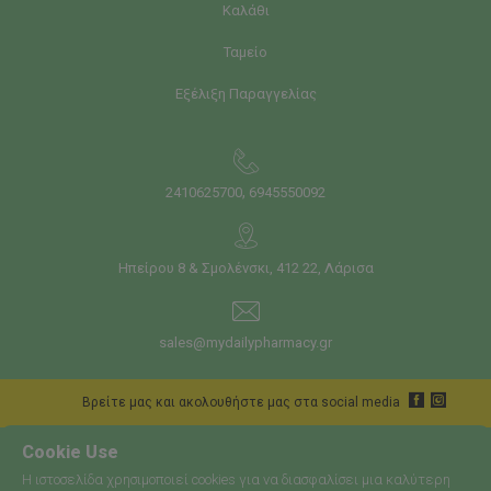
Καλάθι
Ταμείο
Εξέλιξη Παραγγελίας
,
2410625700
6945550092
Ηπείρου 8 & Σμολένσκι, 412 22, Λάρισα
sales@mydailypharmacy.gr
Bρείτε μας και ακολουθήστε μας στα social media
Cookie Use
Η ιστοσελίδα χρησιμοποιεί cookies για να διασφαλίσει μια καλύτερη