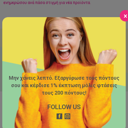
ενημερώσου ανά πάσα στιγμή για νέα προϊόντα.
Εγγράψου στο newsletter μας και στην επόμενη αγορά κέρδισε
έκπτωση 5€ από το ηλεκτρονικό μας κατάστημα!
Έχω διαβάσει και συμφωνώ με την πολιτική απορρήτου του
παρόντα
ιστότοπου
*
Μην χάνεις λεπτό. Εξαργύρωσε τους πόντους
σου και κέρδισε 1% έκπτωση μόλις φτάσεις
τους 200 πόντους!
FOLLOW US