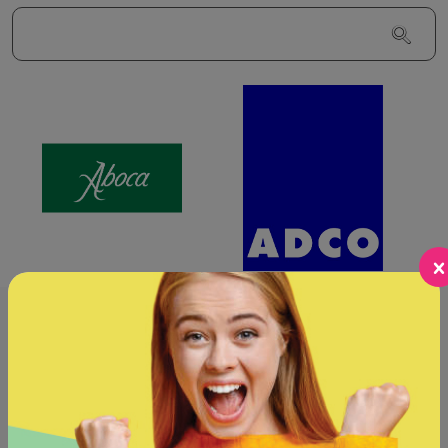
My Daily Instagram
Aκολούθησε μας στο προφίλ μας στο instagram και
ενημερώσου ανά πάσα στιγμή για νέα προϊόντα.