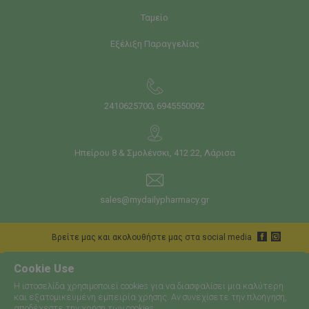
Ταμείο
Εξέλιξη Παραγγελίας
,
2410625700
6945550092
Ηπείρου 8 & Σμολένσκι, 412 22, Λάρισα
sales@mydailypharmacy.gr
Bρείτε μας και ακολουθήστε μας στα social media
Cookie Use
Η ιστοσελίδα χρησιμοποιεί cookies για να διασφαλίσει μια καλύτερη
και εξατομικευμένη εμπειρία χρήσης. Αν συνεχίσετε την πλοήγηση,
αποδέχεστε την χρήση των cookies.