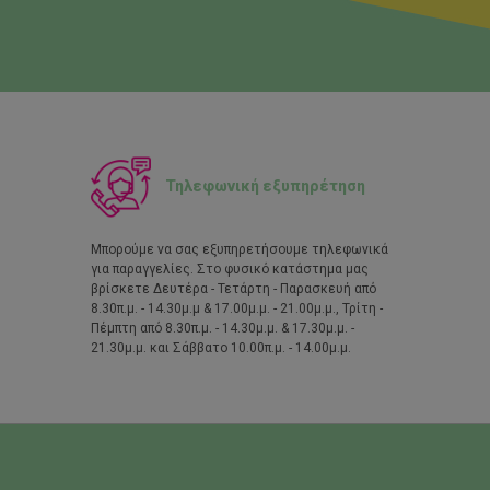
Τηλεφωνική εξυπηρέτηση
Μπορούμε να σας εξυπηρετήσουμε τηλεφωνικά
για παραγγελίες. Στο φυσικό κατάστημα μας
βρίσκετε Δευτέρα - Τετάρτη - Παρασκευή από
8.30π.μ. - 14.30μ.μ & 17.00μ.μ. - 21.00μ.μ., Τρίτη -
Πέμπτη από 8.30π.μ. - 14.30μ.μ. & 17.30μ.μ. -
21.30μ.μ. και Σάββατο 10.00π.μ. - 14.00μ.μ.