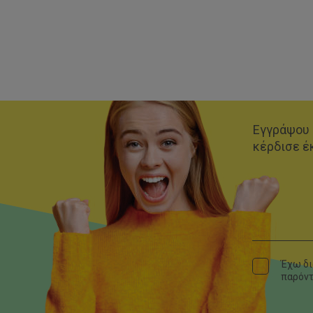
Εγγράψου 
κέρδισε έ
Έχω δι
παρόν