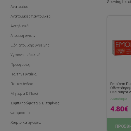
Showing the si
Ανατομίκα
Ανατομικές παντόφλες
Αντηλιακά
Ατομική υγιείνη
Είδη ατομικής υγιεινής
Υγειονομικό υλικό
Προσφορές
Για την Γυναίκα
Για τον Άνδρα
Emoform Flu
Οδοντόκρεμα
Ευαίσθητα Δ
Μητέρα & Παιδί
Διαθέσιμο
Συμπληρώματα & Βιταμίνες
4.80
€
Φαρμακείο
Χωρίς κατηγορία
ΠΡΟΣΘΗ