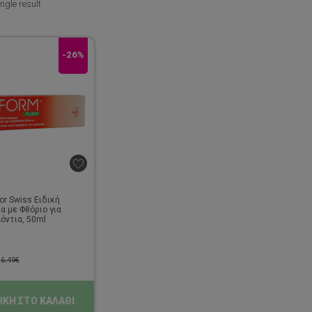
ngle result
-26%
or Swiss Ειδική
 με Φθόριο για
όντια, 50ml
6.49
€
ΚΗ ΣΤΟ ΚΑΛΑΘΙ