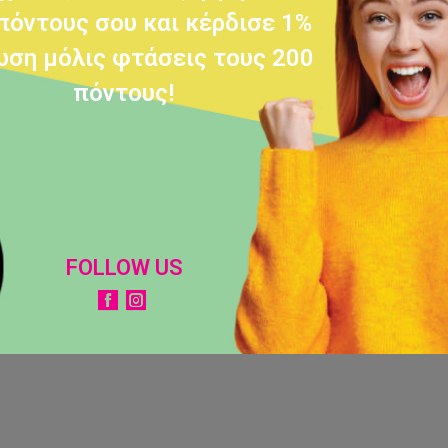
πόντους σου και κέρδισε 1%
ση μόλις φτάσεις τους 200
πόντους!
FOLLOW US