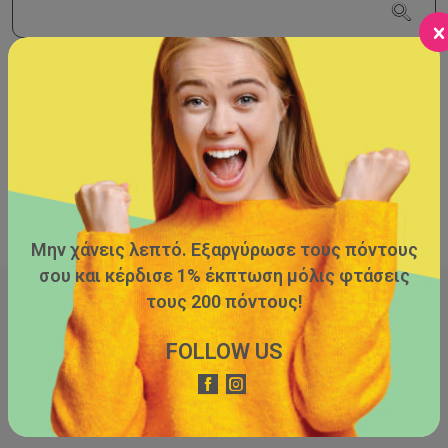
Μην χάνεις λεπτό. Εξαργύρωσε τους πόντους
σου και κέρδισε 1% έκπτωση μόλις φτάσεις
τους 200 πόντους!
My Daily Instagram
FOLLOW US
Aκολούθησε μας στο προφίλ μας στο instagram και
ενημερώσου ανά πάσα στιγμή για νέα προϊόντα.