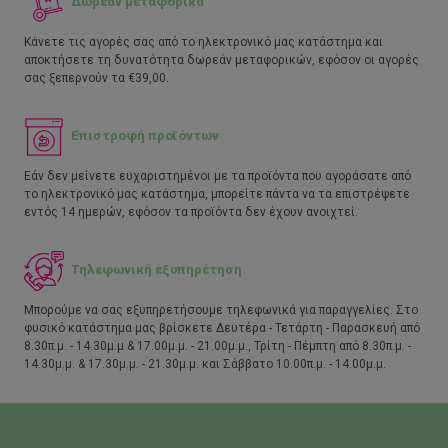
Δωρεάν μεταφορικά
Κάνετε τις αγορές σας από το ηλεκτρονικό μας κατάστημα και
αποκτήσετε τη δυνατότητα δωρεάν μεταφορικών, εφόσον οι αγορές
σας ξεπερνούν τα €39,00.
Επιστροφή προϊόντων
Εάν δεν μείνετε ευχαριστημένοι με τα προϊόντα που αγοράσατε από
το ηλεκτρονικό μας κατάστημα, μπορείτε πάντα να τα επιστρέψετε
εντός 14 ημερών, εφόσον τα προϊόντα δεν έχουν ανοιχτεί.
Τηλεφωνική εξυπηρέτηση
Μπορούμε να σας εξυπηρετήσουμε τηλεφωνικά για παραγγελίες. Στο
φυσικό κατάστημα μας βρίσκετε Δευτέρα - Τετάρτη - Παρασκευή από
8.30π.μ. - 14.30μ.μ & 17.00μ.μ. - 21.00μ.μ., Τρίτη - Πέμπτη από 8.30π.μ. -
14.30μ.μ. & 17.30μ.μ. - 21.30μ.μ. και Σάββατο 10.00π.μ. - 14.00μ.μ.