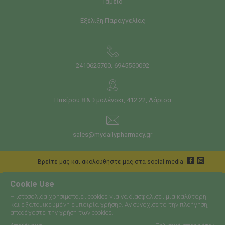
Ταμείο
Εξέλιξη Παραγγελίας
,
2410625700
6945550092
Ηπείρου 8 & Σμολένσκι, 412 22, Λάρισα
sales@mydailypharmacy.gr
Bρείτε μας και ακολουθήστε μας στα social media
Cookie Use
Η ιστοσελίδα χρησιμοποιεί cookies για να διασφαλίσει μια καλύτερη
και εξατομικευμένη εμπειρία χρήσης. Αν συνεχίσετε την πλοήγηση,
αποδέχεστε την χρήση των cookies.
Copyright © 2026 - Daily pharmacy - Περιεχόμενο πνευματικών
Φίλτρα