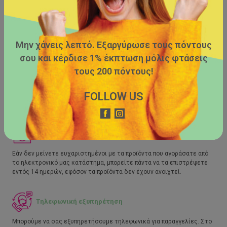
Μην χάνεις λεπτό. Εξαργύρωσε τους πόντους
σου και κέρδισε 1% έκπτωση μόλις φτάσεις
Δωρεάν μεταφορικά
τους 200 πόντους!
Κάνετε τις αγορές σας από το ηλεκτρονικό μας κατάστημα και
FOLLOW US
αποκτήσετε τη δυνατότητα δωρεάν μεταφορικών, εφόσον οι αγορές
σας ξεπερνούν τα €39,00.
Επιστροφή προϊόντων
Εάν δεν μείνετε ευχαριστημένοι με τα προϊόντα που αγοράσατε από
το ηλεκτρονικό μας κατάστημα, μπορείτε πάντα να τα επιστρέψετε
εντός 14 ημερών, εφόσον τα προϊόντα δεν έχουν ανοιχτεί.
Τηλεφωνική εξυπηρέτηση
Μπορούμε να σας εξυπηρετήσουμε τηλεφωνικά για παραγγελίες. Στο