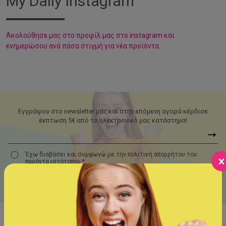
My Daily Instagram
Aκολούθησε μας στο προφίλ μας στο instagram και
ενημερώσου ανά πάσα στιγμή για νέα προϊόντα.
Εγγράψου στο newsletter μας και στην επόμενη αγορά κέρδισε
έκπτωση 5€ από το ηλεκτρονικό μας κατάστημα!
Έχω διαβάσει και συμφωνώ με την πολιτική απορρήτου του
παρόντα
ιστότοπου
*