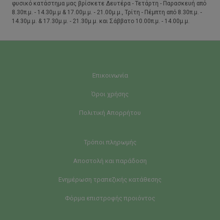
φυσικό κατάστημα μας βρίσκετε Δευτέρα - Τετάρτη - Παρασκευή από
8.30π.μ. - 14.30μ.μ & 17.00μ.μ. - 21.00μ.μ., Τρίτη - Πέμπτη από 8.30π.μ. -
14.30μ.μ. & 17.30μ.μ. - 21.30μ.μ. και Σάββατο 10.00π.μ. - 14.00μ.μ.
Επικοινωνία
Όροι χρήσης
Πολιτική Απορρήτου
Τρόποι πληρωμής
Αποστολή και παράδοση
Ενημέρωση τραπεζικής κατάθεσης
Φόρμα επιστροφής προιόντος