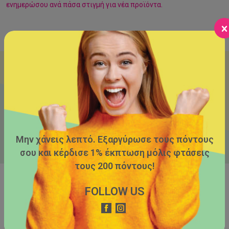
ενημερώσου ανά πάσα στιγμή για νέα προϊόντα.
Εγγράψου στο newsletter μας και στην επόμενη αγορά κέρδισε
έκπτωση 5€ από το ηλεκτρονικό μας κατάστημα!
Έχω διαβάσει και συμφωνώ με την πολιτική απορρήτου του
παρόντα
ιστότοπου
*
Μην χάνεις λεπτό. Εξαργύρωσε τους πόντους
σου και κέρδισε 1% έκπτωση μόλις φτάσεις
τους 200 πόντους!
FOLLOW US