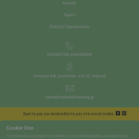
Καλάθι
Ταμείο
Εξέλιξη Παραγγελίας
,
2410625700
6945550092
Ηπείρου 8 & Σμολένσκι, 412 22, Λάρισα
sales@mydailypharmacy.gr
Bρείτε μας και ακολουθήστε μας στα social media
Cookie Use
Η ιστοσελίδα χρησιμοποιεί cookies για να διασφαλίσει μια καλύτερη