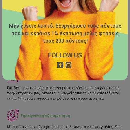
Μην χάνεις λεπτό. Εξαργύρωσε τους πόντους
σου και κέρδισε 1% έκπτωση μόλις φτάσεις
Δωρεάν μεταφορικά
τους 200 πόντους!
Κάνετε τις αγορές σας από το ηλεκτρονικό μας κατάστημα και
FOLLOW US
αποκτήσετε τη δυνατότητα δωρεάν μεταφορικών, εφόσον οι αγορές
σας ξεπερνούν τα €39,00.
Επιστροφή προϊόντων
Εάν δεν μείνετε ευχαριστημένοι με τα προϊόντα που αγοράσατε από
το ηλεκτρονικό μας κατάστημα, μπορείτε πάντα να τα επιστρέψετε
εντός 14 ημερών, εφόσον τα προϊόντα δεν έχουν ανοιχτεί.
Τηλεφωνική εξυπηρέτηση
Μπορούμε να σας εξυπηρετήσουμε τηλεφωνικά για παραγγελίες. Στο