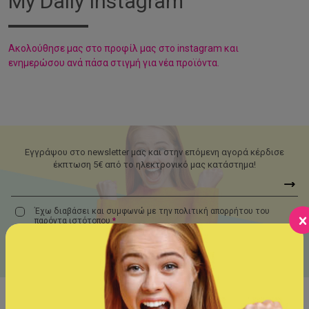
My Daily Instagram
Aκολούθησε μας στο προφίλ μας στο instagram και
ενημερώσου ανά πάσα στιγμή για νέα προϊόντα.
Εγγράψου στο newsletter μας και στην επόμενη αγορά κέρδισε
έκπτωση 5€ από το ηλεκτρονικό μας κατάστημα!
Έχω διαβάσει και συμφωνώ με την πολιτική απορρήτου του
παρόντα
ιστότοπου
*