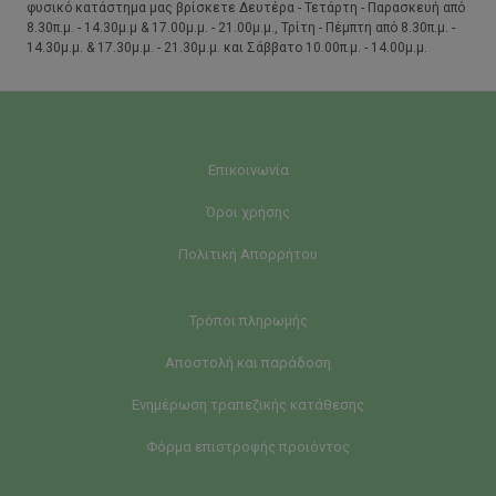
φυσικό κατάστημα μας βρίσκετε Δευτέρα - Τετάρτη - Παρασκευή από
8.30π.μ. - 14.30μ.μ & 17.00μ.μ. - 21.00μ.μ., Τρίτη - Πέμπτη από 8.30π.μ. -
14.30μ.μ. & 17.30μ.μ. - 21.30μ.μ. και Σάββατο 10.00π.μ. - 14.00μ.μ.
Επικοινωνία
Όροι χρήσης
Πολιτική Απορρήτου
Τρόποι πληρωμής
Αποστολή και παράδοση
Ενημέρωση τραπεζικής κατάθεσης
Φόρμα επιστροφής προιόντος