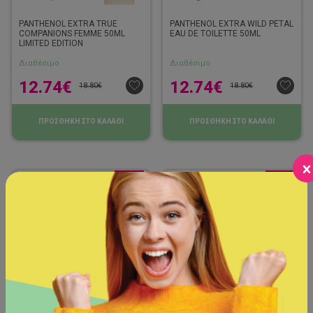
PANTHENOL EXTRA TRUE
PANTHENOL EXTRA WILD PETAL
COMPANIONS FEMME 50ML
EAU DE TOILETTE 50ML
LIMITED EDITION
Διαθέσιμο
Διαθέσιμο
12.74
€
12.74
€
18.80
€
18.80
€
ΠΡΟΣΘΗΚΗ ΣΤΟ ΚΑΛΑΘΙ
ΠΡΟΣΘΗΚΗ ΣΤΟ ΚΑΛΑΘΙ
-35%
-35%