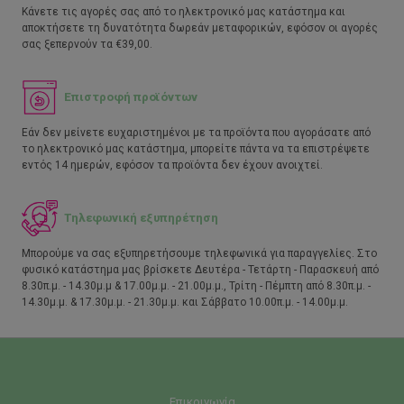
Κάνετε τις αγορές σας από το ηλεκτρονικό μας κατάστημα και
αποκτήσετε τη δυνατότητα δωρεάν μεταφορικών, εφόσον οι αγορές
σας ξεπερνούν τα €39,00.
Επιστροφή προϊόντων
Εάν δεν μείνετε ευχαριστημένοι με τα προϊόντα που αγοράσατε από
το ηλεκτρονικό μας κατάστημα, μπορείτε πάντα να τα επιστρέψετε
εντός 14 ημερών, εφόσον τα προϊόντα δεν έχουν ανοιχτεί.
Τηλεφωνική εξυπηρέτηση
Μπορούμε να σας εξυπηρετήσουμε τηλεφωνικά για παραγγελίες. Στο
φυσικό κατάστημα μας βρίσκετε Δευτέρα - Τετάρτη - Παρασκευή από
8.30π.μ. - 14.30μ.μ & 17.00μ.μ. - 21.00μ.μ., Τρίτη - Πέμπτη από 8.30π.μ. -
14.30μ.μ. & 17.30μ.μ. - 21.30μ.μ. και Σάββατο 10.00π.μ. - 14.00μ.μ.
Επικοινωνία