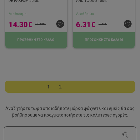
DE PARFUM 50ML
AND YOUNG 15ML
Διαθέσιμο
Διαθέσιμο
14.30
€
6.31
€
26.08
€
7.43
€
ΠΡΟΣΘΗΚΗ ΣΤΟ ΚΑΛΑΘΙ
ΠΡΟΣΘΗΚΗ ΣΤΟ ΚΑΛΑΘΙ
1
2
Αναζητήστε τώρα οποιαδήποτε μάρκα ψάχνετε και εμείς θα σας
βοήθησουμε να
πραγματοποιήσετε τις καλύτερες αγορές.