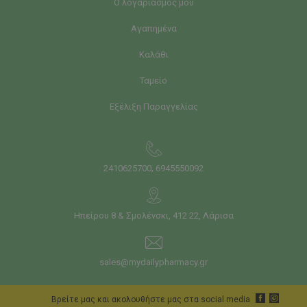
Ο λογαριασμός μου
Αγαπημένα
Καλάθι
Ταμείο
Εξέλιξη Παραγγελίας
,
2410625700
6945550092
Ηπείρου 8 & Σμολένσκι, 412 22, Λάρισα
sales@mydailypharmacy.gr
Bρείτε μας και ακολουθήστε μας στα social media