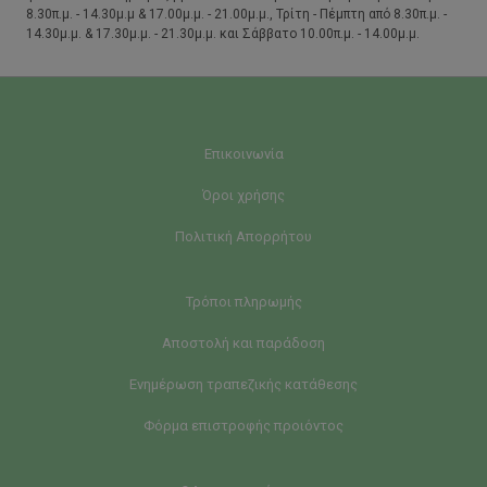
8.30π.μ. - 14.30μ.μ & 17.00μ.μ. - 21.00μ.μ., Τρίτη - Πέμπτη από 8.30π.μ. -
14.30μ.μ. & 17.30μ.μ. - 21.30μ.μ. και Σάββατο 10.00π.μ. - 14.00μ.μ.
Επικοινωνία
Όροι χρήσης
Πολιτική Απορρήτου
Τρόποι πληρωμής
Αποστολή και παράδοση
Ενημέρωση τραπεζικής κατάθεσης
Φόρμα επιστροφής προιόντος