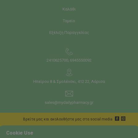
Καλάθι
Ταμείο
Εξέλιξη Παραγγελίας
,
2410625700
6945550092
Ηπείρου 8 & Σμολένσκι, 412 22, Λάρισα
sales@mydailypharmacy.gr
Bρείτε μας και ακολουθήστε μας στα social media
Cookie Use