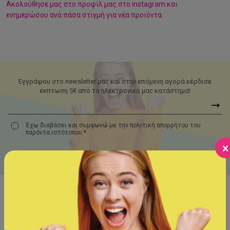
Aκολούθησε μας στο προφίλ μας στο instagram και
ενημερώσου ανά πάσα στιγμή για νέα προϊόντα.
Εγγράψου στο newsletter μας και στην επόμενη αγορά κέρδισε
έκπτωση 5€ από το ηλεκτρονικό μας κατάστημα!
Έχω διαβάσει και συμφωνώ με την πολιτική απορρήτου του
παρόντα
ιστότοπου
*