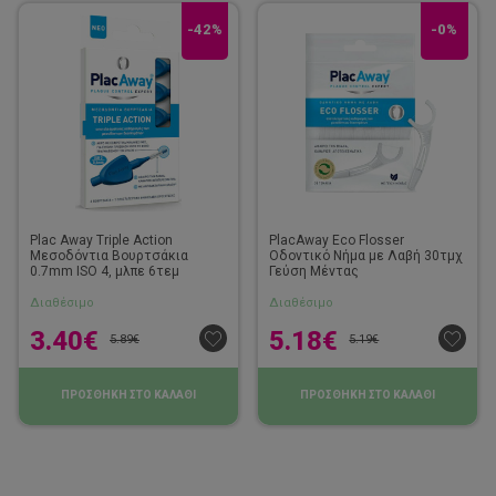
-42%
-0%
Plac Away Triple Action
PlacAway Eco Flosser
Μεσοδόντια Βουρτσάκια
Οδοντικό Νήμα με Λαβή 30τμχ
0.7mm ISO 4, μλπε 6τεμ
Γεύση Μέντας
Διαθέσιμο
Διαθέσιμο
3.40
€
5.18
€
5.89
€
5.19
€
ΠΡΟΣΘΗΚΗ ΣΤΟ ΚΑΛΑΘΙ
ΠΡΟΣΘΗΚΗ ΣΤΟ ΚΑΛΑΘΙ