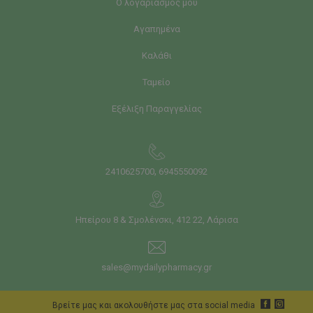
Ο λογαριασμός μου
Αγαπημένα
Καλάθι
Ταμείο
Εξέλιξη Παραγγελίας
,
2410625700
6945550092
Ηπείρου 8 & Σμολένσκι, 412 22, Λάρισα
sales@mydailypharmacy.gr
Bρείτε μας και ακολουθήστε μας στα social media