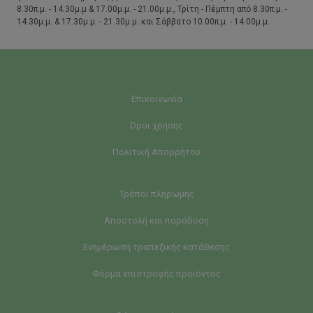
8.30π.μ. - 14.30μ.μ & 17.00μ.μ. - 21.00μ.μ., Τρίτη - Πέμπτη από 8.30π.μ. -
14.30μ.μ. & 17.30μ.μ. - 21.30μ.μ. και Σάββατο 10.00π.μ. - 14.00μ.μ.
Επικοινωνία
Όροι χρήσης
Πολιτική Απορρήτου
Τρόποι πληρωμής
Αποστολή και παράδοση
Ενημέρωση τραπεζικής κατάθεσης
Φόρμα επιστροφής προιόντος