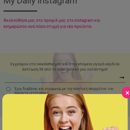
My Daily Instagram
Aκολούθησε μας στο προφίλ μας στο instagram και
ενημερώσου ανά πάσα στιγμή για νέα προϊόντα.
Εγγράψου στο newsletter μας και στην επόμενη αγορά κέρδισε
έκπτωση 5€ από το ηλεκτρονικό μας κατάστημα!
Έχω διαβάσει και συμφωνώ με την πολιτική απορρήτου του
παρόντα
ιστότοπου
*