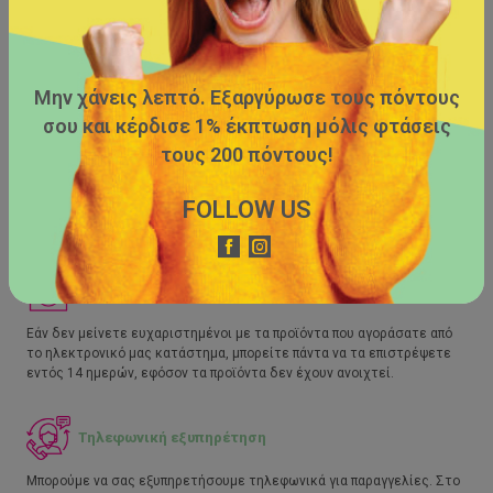
Μην χάνεις λεπτό. Εξαργύρωσε τους πόντους
σου και κέρδισε 1% έκπτωση μόλις φτάσεις
Δωρεάν μεταφορικά
τους 200 πόντους!
Κάνετε τις αγορές σας από το ηλεκτρονικό μας κατάστημα και
FOLLOW US
αποκτήσετε τη δυνατότητα δωρεάν μεταφορικών, εφόσον οι αγορές
σας ξεπερνούν τα €39,00.
Επιστροφή προϊόντων
Εάν δεν μείνετε ευχαριστημένοι με τα προϊόντα που αγοράσατε από
το ηλεκτρονικό μας κατάστημα, μπορείτε πάντα να τα επιστρέψετε
εντός 14 ημερών, εφόσον τα προϊόντα δεν έχουν ανοιχτεί.
Τηλεφωνική εξυπηρέτηση
Μπορούμε να σας εξυπηρετήσουμε τηλεφωνικά για παραγγελίες. Στο