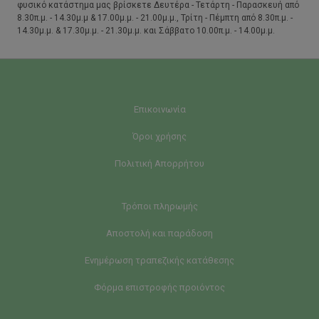
φυσικό κατάστημα μας βρίσκετε Δευτέρα - Τετάρτη - Παρασκευή από
8.30π.μ. - 14.30μ.μ & 17.00μ.μ. - 21.00μ.μ., Τρίτη - Πέμπτη από 8.30π.μ. -
14.30μ.μ. & 17.30μ.μ. - 21.30μ.μ. και Σάββατο 10.00π.μ. - 14.00μ.μ.
Επικοινωνία
Όροι χρήσης
Πολιτική Απορρήτου
Τρόποι πληρωμής
Αποστολή και παράδοση
Ενημέρωση τραπεζικής κατάθεσης
Φόρμα επιστροφής προιόντος