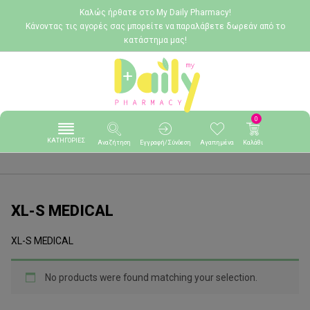
Καλώς ήρθατε στο My Daily Pharmacy!
Κάνοντας τις αγορές σας μπορείτε να παραλάβετε δωρεάν από το
κατάστημα μας!
0
ΚΑΤΗΓΟΡΙΕΣ
Αναζήτηση
Εγγραφή/Σύνδεση
Αγαπημένα
Καλάθι
XL-S MEDICAL
XL-S MEDICAL
No products were found matching your selection.