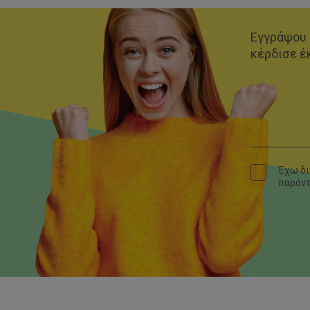
Εγγράψου 
κέρδισε έ
Έχω δι
παρόν