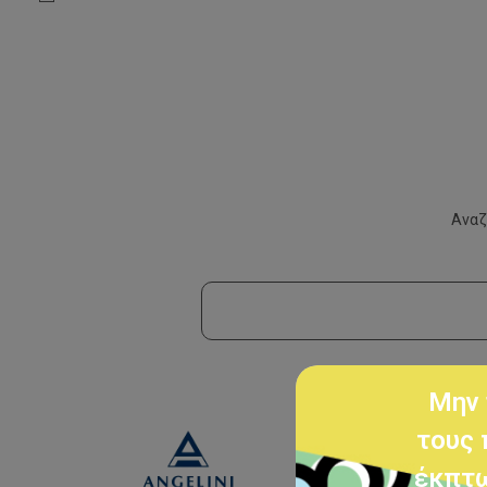
Αναζ
Μην 
τους 
έκπτω