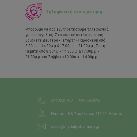
Τηλεφωνική εξυπηρέτηση
Μπορούμε να σας εξυπηρετήσουμε τηλεφωνικά
για παραγγελίες. Στο φυσικό κατάστημα μας
βρίσκετε Δευτέρα - Τετάρτη - Παρασκευή από
8.30π.μ. - 14.30μ.μ & 17.00μ.μ. - 21.00μ.μ., Τρίτη -
Πέμπτη από 8.30π.μ. - 14.30μ.μ. & 17.30μ.μ. -
21.30μ.μ. και Σάββατο 10.00π.μ. - 14.00μ.μ.
,
2410625700
6945550092
Ηπείρου 8 & Σμολένσκι, 412 22, Λάρισα
sales@mydailypharmacy.gr