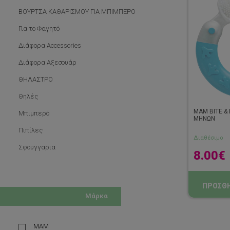
ΒΟΥΡΤΣΑ ΚΑΘΑΡΙΣΜΟΥ ΓΙΑ ΜΠΙΜΠΕΡΟ
Για το Φαγητό
Διάφορα Accessories
Διάφορα Αξεσουάρ
ΘΗΛΑΣΤΡΟ
Θηλές
MAM BITE &
Μπιμπερό
ΜΗΝΩΝ
Πιπίλες
Διαθέσιμο
Σφουγγαρια
8.00
€
ΠΡΟΣΘΗ
Μάρκα
MAM