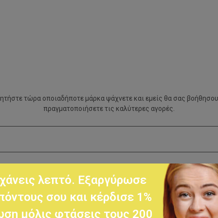
ητήστε τώρα οποιαδήποτε μάρκα ψάχνετε και εμείς θα σας βοήθησου
πραγματοποιήσετε τις καλύτερες αγορές.
χάνεις λεπτό. Εξαργύρωσε
πόντους σου και κέρδισε 1%
ση μόλις φτάσεις τους 200