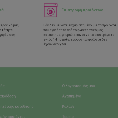
κά
Επιστροφή προϊόντων
κτρονικό μας
Εάν δεν μείνετε ευχαριστημένοι με τα προϊόντα
νατότητα
που αγοράσατε από το ηλεκτρονικό μας
γορές σας
κατάστημα, μπορείτε πάντα να τα επιστρέψετε
εντός 14 ημερών, εφόσον τα προϊόντα δεν
έχουν ανοιχτεί.
μής
Ο λογαριασμός μου
παράδοση
Αγαπημένα
πεζικής κατάθεσης
Καλάθι
φής προιόντος
Ταμείο