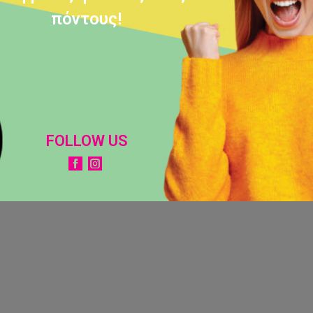
πόντους!
FOLLOW US