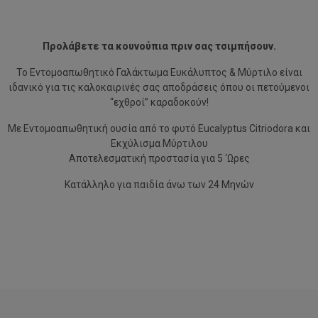
Προλάβετε τα κουνούπια πριν σας τσιμπήσουν.
Το Εντομοαπωθητικό Γαλάκτωμα Ευκάλυπτος & Μύρτιλο είναι
ιδανικό για τις καλοκαιρινές σας αποδράσεις όπου οι πετούμενοι
“εχθροί” καραδοκούν!
Με Εντομοαπωθητική ουσία από το φυτό Eucalyptus Citriodora και
Εκχύλισμα Μύρτιλου
Αποτελεσματική προστασία για 5 ‘Ωρες
Κατάλληλο για παιδία άνω των 24 Μηνών