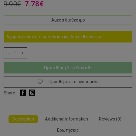
9.90
€
7.78
€
Άμεσα διαθέσιμο
Αγοράστε αυτό το προϊόν και κερδίστε
8
πόντους!
Korres
-
+
Εντομοαπωθητικό
Γαλάκτωμα
Προσθήκη Στο Καλάθι
με
Ευκάλυπτο
&
Προσθήκη στα αγαπημένα
Μύρτιλο
Share
100ml
quantity
Description
Additional information
Reviews (0)
Ερωτήσεις