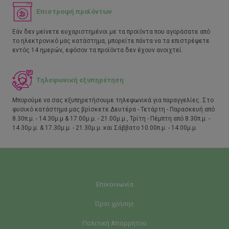
Επιστροφή προϊόντων
Εάν δεν μείνετε ευχαριστημένοι με τα προϊόντα που αγοράσατε από
το ηλεκτρονικό μας κατάστημα, μπορείτε πάντα να τα επιστρέψετε
εντός 14 ημερών, εφόσον τα προϊόντα δεν έχουν ανοιχτεί.
Τηλεφωνική εξυπηρέτηση
Μπορούμε να σας εξυπηρετήσουμε τηλεφωνικά για παραγγελίες. Στο
φυσικό κατάστημα μας βρίσκετε Δευτέρα - Τετάρτη - Παρασκευή από
8.30π.μ. - 14.30μ.μ & 17.00μ.μ. - 21.00μ.μ., Τρίτη - Πέμπτη από 8.30π.μ. -
14.30μ.μ. & 17.30μ.μ. - 21.30μ.μ. και Σάββατο 10.00π.μ. - 14.00μ.μ.
Επικοινωνία
Όροι χρήσης
Πολιτική Απορρήτου